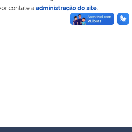
vor contate a
administração do site
.