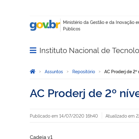
Instituto Nacional de Tecnol
Abrir menu principal de navegação
Você está aqui:
Página Inicial
Assuntos
Repositório
AC Proderj de 2º 
AC Proderj de 2º nív
Publicado em
14/07/2020 16h40
Atualizado em
2
Cadeia v1