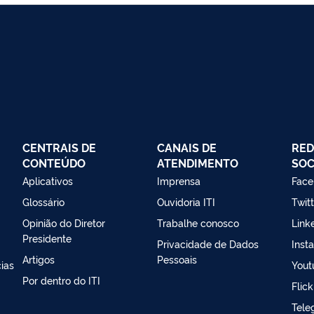
CENTRAIS DE
CANAIS DE
RED
CONTEÚDO
ATENDIMENTO
SOC
Aplicativos
Imprensa
Face
Glossário
Ouvidoria ITI
Twit
Opinião do Diretor
Trabalhe conosco
Link
Presidente
Privacidade de Dados
Inst
Artigos
Pessoais
ias
Yout
Por dentro do ITI
Flick
Tele