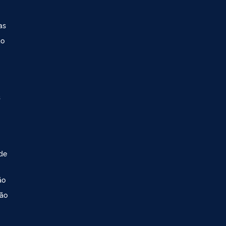
as
ao
s
 de
ão
ção