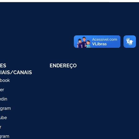
ES
ENDEREÇO
IAIS/CANAIS
book
ter
edin
agram
ube
r
gram