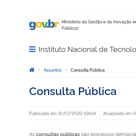
Instituto Nacional de Tecnol
Abrir menu principal de navegação
Você está aqui:
Página Inicial
Assuntos
Consulta Pública
Consulta Pública
Publicado em
15/07/2020 15h04
Atualizado em
0
As
consultas públicas
são processos democráti