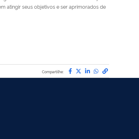
 atingir seus objetivos e ser aprimorados de
Compartilhe por Facebo
Compartilhe por Twit
Compartilhe por L
Compartilhe p
link para C
Compartilhe: