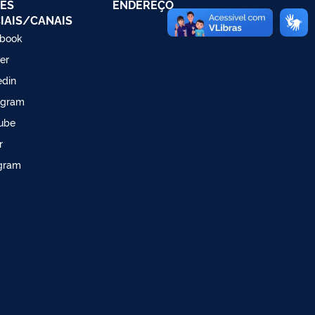
ES
ENDEREÇO
IAIS/CANAIS
book
ter
edin
agram
ube
r
gram