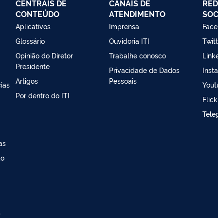
CENTRAIS DE
CANAIS DE
RED
CONTEÚDO
ATENDIMENTO
SOC
Aplicativos
Imprensa
Face
Glossário
Ouvidoria ITI
Twit
Opinião do Diretor
Trabalhe conosco
Link
Presidente
Privacidade de Dados
Inst
Artigos
Pessoais
ias
Yout
Por dentro do ITI
Flick
Tele
as
ao
s