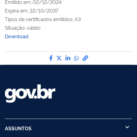
Emitido em: 02/12/2024
Expira em: 22/10/2037
Tipos de certificados emitidos: A3
Situação: válido
Download
Compartilhe por Facebook
Compartilhe por Twitter
Compartilhe por LinkedI
Compartilhe por Wha
link para Copiar pa
ASSUNTOS