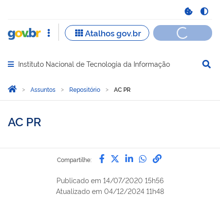
Instituto Nacional de Tecnologia da Informação
Abrir menu principal de navegação
Você está aqui:
Página Inicial
Assuntos
Repositório
AC PR
AC PR
Compartilhe por Facebook
Compartilhe por Twitter
Compartilhe por Lin
Compartilhe por
link para Copi
Compartilhe:
Publicado em
14/07/2020 15h56
Atualizado em
04/12/2024 11h48