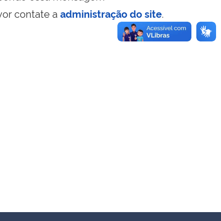
vor contate a
administração do site
.