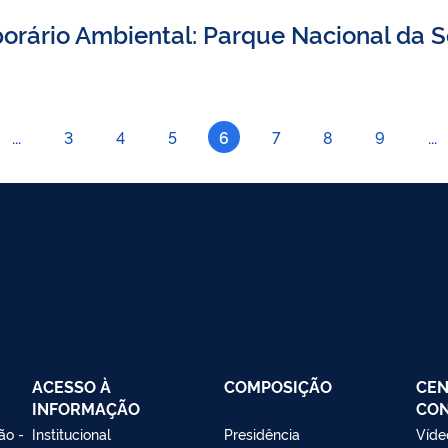
orário Ambiental: Parque Nacional da S
...
3
4
5
6
7
8
9
...
ACESSO À
COMPOSIÇÃO
CEN
INFORMAÇÃO
CO
ão -
Institucional
Presidência
Víde