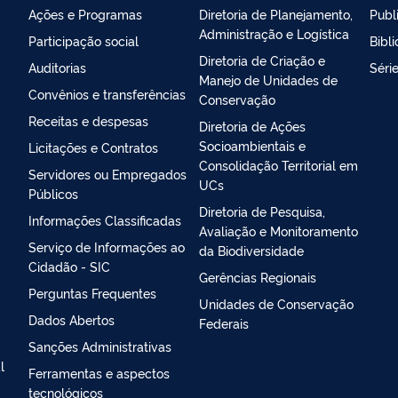
Ações e Programas
Diretoria de Planejamento,
Publ
Administração e Logística
Participação social
Bibl
Diretoria de Criação e
Auditorias
Séri
Manejo de Unidades de
Convênios e transferências
Conservação
Receitas e despesas
Diretoria de Ações
Socioambientais e
Licitações e Contratos
Consolidação Territorial em
Servidores ou Empregados
UCs
Públicos
Diretoria de Pesquisa,
Informações Classificadas
Avaliação e Monitoramento
Serviço de Informações ao
da Biodiversidade
Cidadão - SIC
Gerências Regionais
Perguntas Frequentes
Unidades de Conservação
Dados Abertos
Federais
Sanções Administrativas
l
Ferramentas e aspectos
tecnológicos