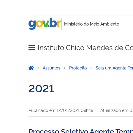
Instituto Chico Mendes de C
Abrir menu principal de navegação
Você está aqui:
Página Inicial
Assuntos
Proteção
Seja um Agente Te
2021
Publicado em
12/01/2021 09h49
Atualizado em
0
Processo Seletivo Agente Temp