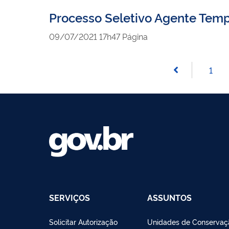
Processo Seletivo Agente Temp
publicado
09/07/2021
17h47
Página
1
SERVIÇOS
ASSUNTOS
Solicitar Autorização
Unidades de Conservaç