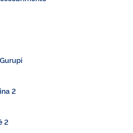
 Gurupi
ina 2
é 2