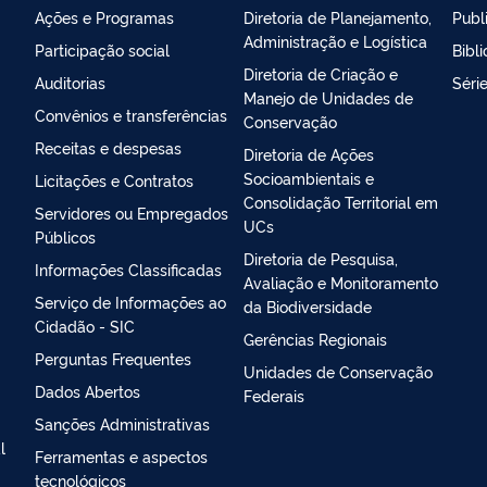
Ações e Programas
Diretoria de Planejamento,
Publ
Administração e Logística
Participação social
Bibl
Diretoria de Criação e
Auditorias
Séri
Manejo de Unidades de
Convênios e transferências
Conservação
Receitas e despesas
Diretoria de Ações
Socioambientais e
Licitações e Contratos
Consolidação Territorial em
Servidores ou Empregados
UCs
Públicos
Diretoria de Pesquisa,
Informações Classificadas
Avaliação e Monitoramento
Serviço de Informações ao
da Biodiversidade
Cidadão - SIC
Gerências Regionais
Perguntas Frequentes
Unidades de Conservação
Dados Abertos
Federais
Sanções Administrativas
l
Ferramentas e aspectos
tecnológicos