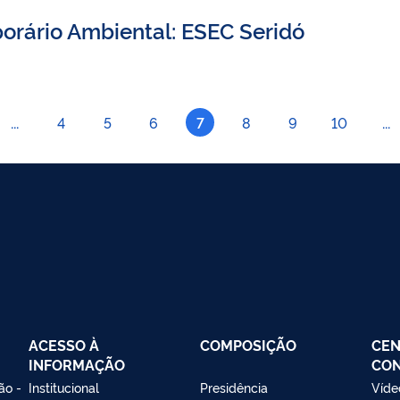
orário Ambiental: ESEC Seridó
...
4
5
6
7
8
9
10
...
ACESSO À
COMPOSIÇÃO
CEN
INFORMAÇÃO
CO
ão -
Institucional
Presidência
Víde