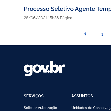
Processo Seletivo Agente Temp
publicado
28/06/2021
15h36
Página
1
SERVIÇOS
ASSUNTOS
Solicitar Autorização
Unidades de Conservaç