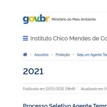
Instituto Chico Mendes de C
Abrir menu principal de navegação
Você está aqui:
Página Inicial
Assuntos
Proteção
Seja um Agente Te
2021
Publicado em
12/01/2021 09h49
Atualizado em
0
Processo Seletivo Agente Temp