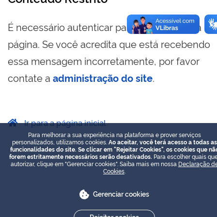
É necessário autenticar para visualizar essa
página. Se você acredita que está recebendo
essa mensagem incorretamente, por favor
contate a
administração do site
.
Ir para a página inicial
Para melhorar a sua experiência na plataforma e prover serviços
personalizados, utilizamos cookies.
Ao aceitar, você terá acesso a todas as
funcionalidades do site. Se clicar em "Rejeitar Cookies", os cookies que nã
forem estritamente necessários serão desativados.
Para escolher quais que
autorizar, clique em "Gerenciar cookies". Saiba mais em nossa
Declaração d
Cookies
.
Gerenciar cookies
Rejeitar cookies