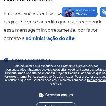
É necessário autenticar para visualizar essa
página. Se você acredita que está recebendo
essa mensagem incorretamente, por favor
contate a
administração do site
.
Ir para a página inicial
Para melhorar a sua experiência na plataforma e prover serviços
personalizados, utilizamos cookies.
Ao aceitar, você terá acesso a todas as
funcionalidades do site. Se clicar em "Rejeitar Cookies", os cookies que nã
forem estritamente necessários serão desativados.
Para escolher quais que
autorizar, clique em "Gerenciar cookies". Saiba mais em nossa
Declaração d
Cookies
.
Gerenciar cookies
Rejeitar cookies