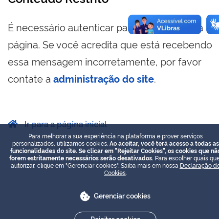
É necessário autenticar para visualizar essa
página. Se você acredita que está recebendo
essa mensagem incorretamente, por favor
contate a
administração do site
.
Ir para a página inicial
Para melhorar a sua experiência na plataforma e prover serviços
personalizados, utilizamos cookies.
Ao aceitar, você terá acesso a todas as
funcionalidades do site. Se clicar em "Rejeitar Cookies", os cookies que nã
forem estritamente necessários serão desativados.
Para escolher quais que
autorizar, clique em "Gerenciar cookies". Saiba mais em nossa
Declaração d
Cookies
.
Gerenciar cookies
Rejeitar cookies