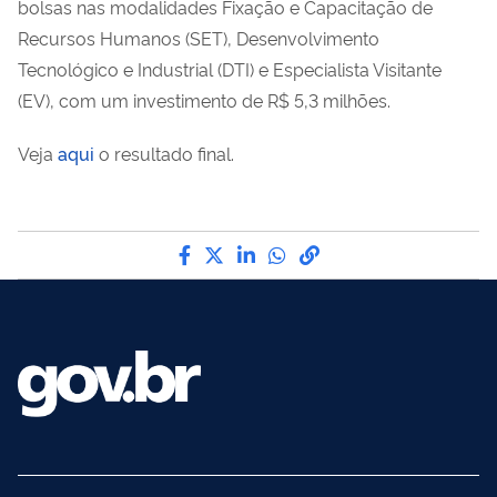
bolsas nas modalidades Fixação e Capacitação de
Recursos Humanos (SET), Desenvolvimento
Tecnológico e Industrial (DTI) e Especialista Visitante
(EV), com um investimento de R$ 5,3 milhões.
Veja
aqui
o resultado final.
Compartilhe por Facebook
Compartilhe por Twitter
Compartilhe por LinkedI
Compartilhe por Wha
link para Copiar pa