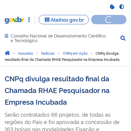
Conselho Nacional de Desenvolvimento Científico
Abrir menu principal de navegação
e Tecnológico
Você está aqui:
Página Inicial
Assuntos
Notícias
CNPq em Ação
CNPq divulga
resultado final da Chamada RHAE Pesquisador na Empresa Incubada
CNPq divulga resultado final da
Chamada RHAE Pesquisador na
Empresa Incubada
Serão contratados 66 projetos, de todas as
regiões do País e foi aprovada a concessão de
163 bolsas nas modalidades Fixação e