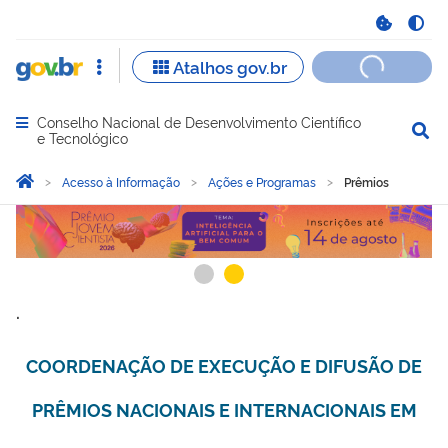
Conselho Nacional de Desenvolvimento Científico
Abrir menu principal de navegação
e Tecnológico
Você está aqui:
Página Inicial
Acesso à Informação
Ações e Programas
Prêmios
Prêmios
.
.
COORDENAÇÃO DE EXECUÇÃO E DIFUSÃO DE
PRÊMIOS NACIONAIS E INTERNACIONAIS EM