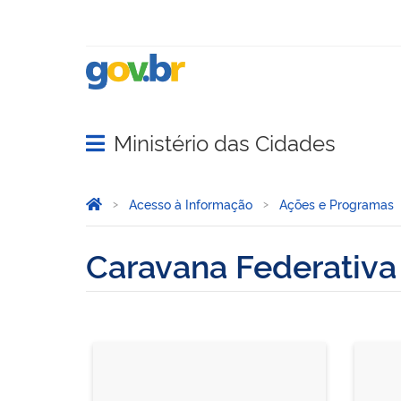
Ministério das Cidades
Abrir menu principal de navegação
Você está aqui:
Página Inicial
Acesso à Informação
Ações e Programas
Caravana Federativa