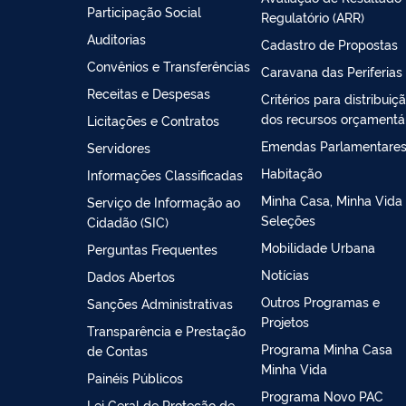
Participação Social
Regulatório (ARR)
Auditorias
Cadastro de Propostas
Convênios e Transferências
Caravana das Periferias
Receitas e Despesas
Critérios para distribuiç
dos recursos orçamentá
Licitações e Contratos
Emendas Parlamentare
Servidores
Habitação
Informações Classificadas
Minha Casa, Minha Vida 
Serviço de Informação ao
Seleções
Cidadão (SIC)
Mobilidade Urbana
Perguntas Frequentes
Notícias
Dados Abertos
Outros Programas e
Sanções Administrativas
Projetos
Transparência e Prestação
Programa Minha Casa
de Contas
Minha Vida
Painéis Públicos
Programa Novo PAC
Lei Geral de Proteção de