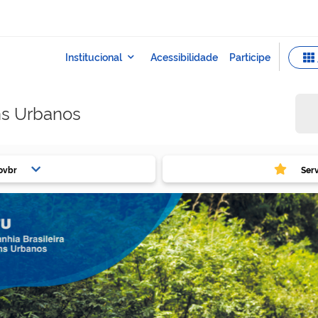
ns Urbanos
ovbr
Ser