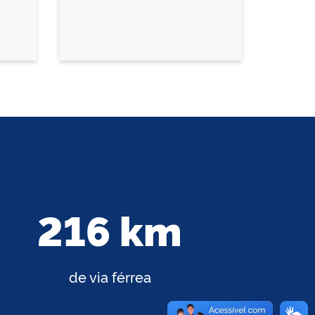
216 km
de via férrea