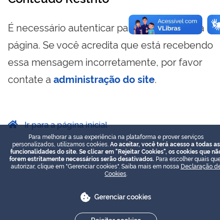
É necessário autenticar para visualizar essa
página. Se você acredita que está recebendo
essa mensagem incorretamente, por favor
contate a
administração do site
.
Ir para a página inicial
Para melhorar a sua experiência na plataforma e prover serviços
personalizados, utilizamos cookies.
Ao aceitar, você terá acesso a todas as
funcionalidades do site. Se clicar em "Rejeitar Cookies", os cookies que nã
forem estritamente necessários serão desativados.
Para escolher quais que
autorizar, clique em "Gerenciar cookies". Saiba mais em nossa
Declaração d
Cookies
.
Gerenciar cookies
Rejeitar cookies