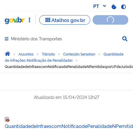
Ministério dos Transportes
Abrir menu principal de navegação
Você está aqui:
Página Inicial
Assuntos
Trânsito
Conteúdo Senatran
Quantidade
de Infrações (Notificação de Penalidade)
QuantidadedeInfraescomNotificaodePenalidadeNPemitidasporUFdeJurisdio
Atualizado em
15/04/2024 12h27
QuantidadedeInfraescomNotificaodePenalidadeNPemitid