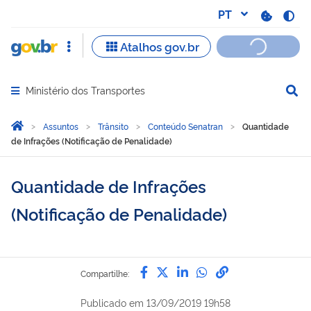
Ministério dos Transportes
Abrir menu principal de navegação
Você está aqui:
Página Inicial
Assuntos
Trânsito
Conteúdo Senatran
Quantidade
de Infrações (Notificação de Penalidade)
Quantidade de Infrações
(Notificação de Penalidade)
Compartilhe por Facebook
Compartilhe por Twitter
Compartilhe por Lin
Compartilhe por
link para Copi
Compartilhe:
Publicado em
13/09/2019 19h58