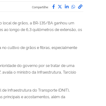
Compartilhe por Facebo
Compartilhe por Twit
Compartilhe por L
Compartilhe p
link para C
Compartilhe:
ão local de grãos, a BR-135/BA ganhou um
ões ao longo de 6,3 quilômetros de extensão, os
 no cultivo de grãos e fibras, especialmente
rioridade do governo por se tratar de uma
valia o ministro da Infraestrutura, Tarcísio
 de Infraestrutura do Transporte (DNIT),
s principais e acostamentos, além da