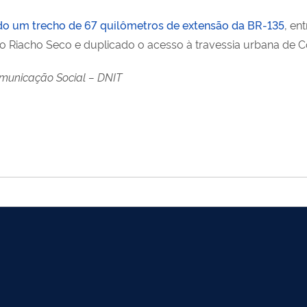
ído um trecho de 67 quilômetros de extensão da BR-135
, en
o Riacho Seco e duplicado o acesso à travessia urbana de C
municação Social – DNIT