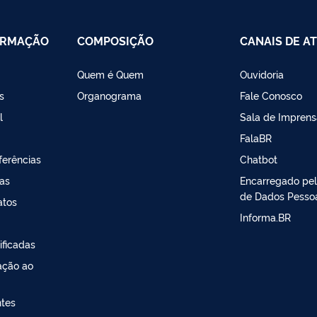
ORMAÇÃO
COMPOSIÇÃO
CANAIS DE A
Quem é Quem
Ouvidoria
s
Organograma
Fale Conosco
l
Sala de Imprens
FalaBR
ferências
Chatbot
sas
Encarregado pe
de Dados Pesso
atos
Informa.BR
ificadas
ação ao
ntes