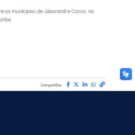
tre os municípios de Jaborandi e Cocos, na
oribe.
Compartilhe por Facebo
Compartilhe por Twit
Compartilhe por L
Compartilhe p
link para C
Compartilhe: