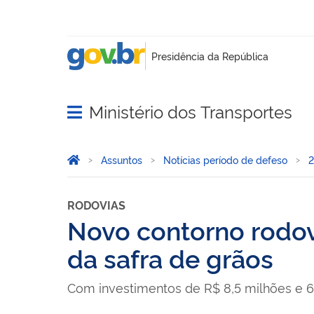
Ministério dos Transportes
Abrir menu principal de navegação
Você está aqui:
Página Inicial
Assuntos
Notícias período de defeso
2
RODOVIAS
Novo contorno rodovi
da safra de grãos
Com investimentos de R$ 8,5 milhões e 