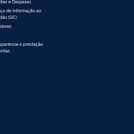
itas e Despesas
iço de Informação ao
dão (SIC)
idores
sparência e prestação
ontas