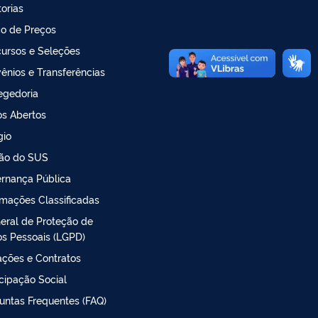
torias
o de Preços
ursos e Seleções
ênios e Transferências
egedoria
s Abertos
gio
ão do SUS
rnança Pública
rmações Classificadas
Geral de Proteção de
s Pessoais (LGPD)
tações e Contratos
icipação Social
untas Frequentes (FAQ)