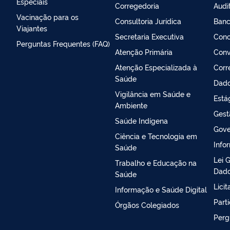
Especiais
Corregedoria
Audi
Vacinação para os
Consultoria Jurídica
Banc
Viajantes
Secretaria Executiva
Conc
Perguntas Frequentes (FAQ)
Atenção Primária
Conv
Atenção Especializada à
Corr
Saúde
Dado
Vigilância em Saúde e
Está
Ambiente
Gest
Saúde Indígena
Gove
Ciência e Tecnologia em
Info
Saúde
Lei 
Trabalho e Educação na
Dado
Saúde
Lici
Informação e Saúde Digital
Part
Órgãos Colegiados
Perg