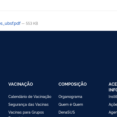
s_ubsf.pdf
— 553 KB
VACINAÇÃO
COMPOSIÇÃO
ACE
IN
Calendário de Vacinação
Organograma
Insti
Segurança das Vacinas
Quem é Quem
Açõe
Vacinas para Grupos
DenaSUS
Agen