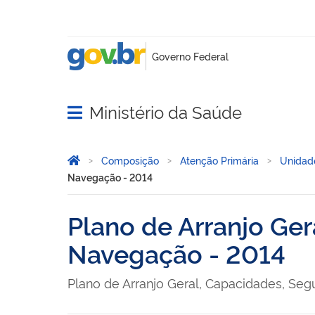
Ministério da Saúde
Abrir menu principal de navegação
Você está aqui:
Página Inicial
Composição
Atenção Primária
Unidade
Navegação - 2014
Plano de Arranjo Ge
Navegação - 2014
Plano de Arranjo Geral, Capacidades, Se