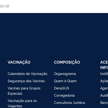
62 KB
VACINAÇÃO
COMPOSIÇÃO
ACE
IN
Calendário de Vacinação
Organograma
Insti
Segurança das Vacinas
Quem é Quem
Açõe
Vacinas para Grupos
DenaSUS
Agen
Especiais
Corregedoria
Audi
Vacinação para os
Consultoria Jurídica
Banc
Viajantes