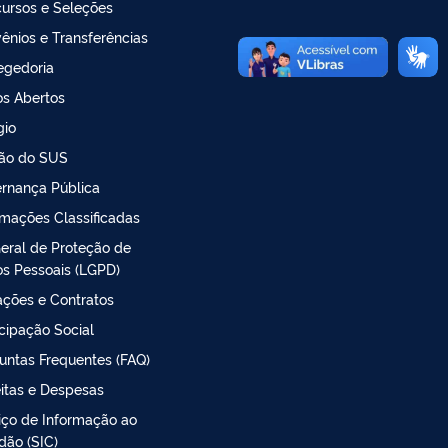
ursos e Seleções
ênios e Transferências
egedoria
s Abertos
gio
ão do SUS
rnança Pública
rmações Classificadas
Geral de Proteção de
s Pessoais (LGPD)
tações e Contratos
icipação Social
untas Frequentes (FAQ)
itas e Despesas
iço de Informação ao
dão (SIC)