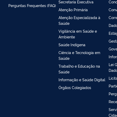
Secretaria Executiva
Conc
Perguntas Frequentes (FAQ)
Atenção Primária
Conv
Atenção Especializada à
Corr
Saúde
Dado
Vigilância em Saúde e
Está
Ambiente
Gest
Saúde Indígena
Gove
Ciência e Tecnologia em
Info
Saúde
Lei 
Trabalho e Educação na
Dado
Saúde
Lici
Informação e Saúde Digital
Part
Órgãos Colegiados
Perg
Rece
Serv
Cida