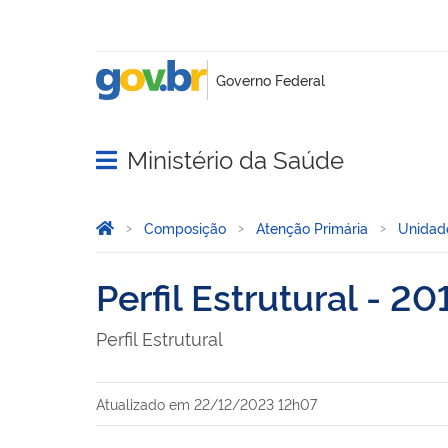
Ministério da Saúde
Abrir menu principal de navegação
Você está aqui:
Página Inicial
Composição
Atenção Primária
Unidade
Perfil Estrutural - 20
Perfil Estrutural
Atualizado em
22/12/2023 12h07