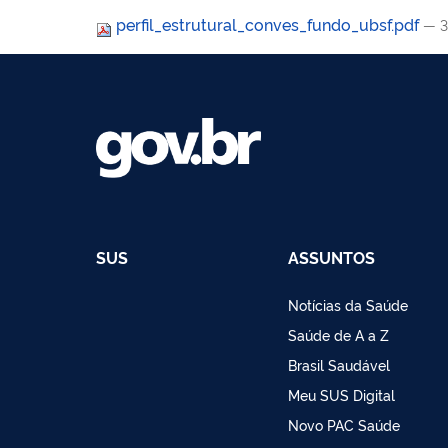
perfil_estrutural_conves_fundo_ubsf.pdf
— 3
SUS
ASSUNTOS
Notícias da Saúde
Saúde de A a Z
Brasil Saudável
Meu SUS Digital
Novo PAC Saúde