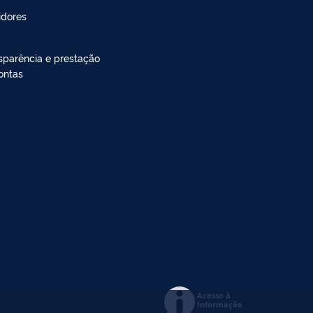
idores
sparência e prestação
ontas
Acesso à
Informação