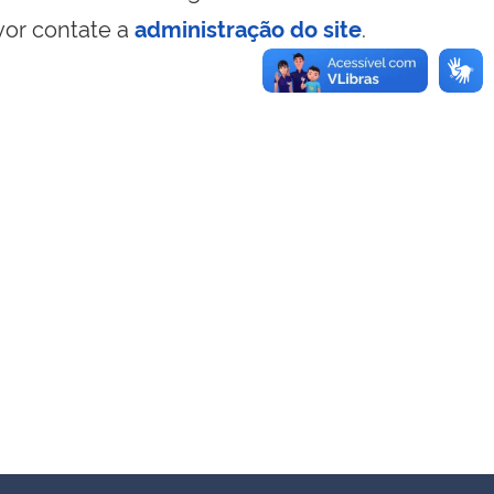
vor contate a
administração do site
.