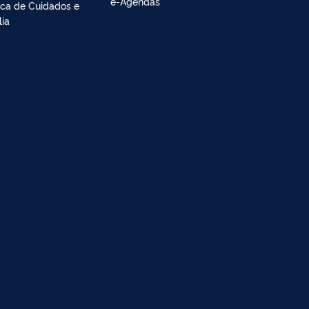
e-Agendas
tica de Cuidados e
lia