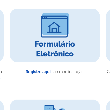
 o
Registre aqui
sua manifestação.
C
at