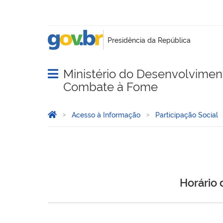
Ministério do Desenvolvimento
Abrir menu principal de navegação
Combate à Fome
Você está aqui:
Página Inicial
Acesso à Informação
Participação Social
Horário 