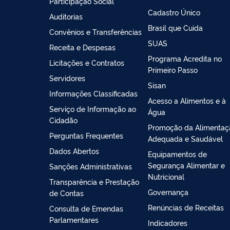
Participação Social
Cadastro Único
Auditorias
Brasil que Cuida
Convênios e Transferências
SUAS
Receita e Despesas
Programa Acredita no
Licitações e Contratos
Primeiro Passo
Servidores
Sisan
Informações Classificadas
Acesso a Alimentos e à
Serviço de Informação ao
Água
Cidadão
Promoção da Alimentaç
Perguntas Frequentes
Adequada e Saudável
Dados Abertos
Equipamentos de
Segurança Alimentar e
Sanções Administrativas
Nutricional
Transparência e Prestação
Governança
de Contas
Renúncias de Receitas
Consulta de Emendas
Parlamentares
Indicadores