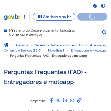
Ministério do Desenvolvimento, Indústria,
Abrir menu principal de navegação
Comércio e Serviços
Você está aqui:
Página Inicial
Assuntos
Secretaria de Desenvolvimento Industrial, Inovação,
Comércio e Serviços (SDIC)
Move Brasil
Entregadores e Motoapps
Perguntas Frequentes (FAQ) - Entregadores e motoapp
Perguntas Frequentes (FAQ) -
Entregadores e motoapp
Compartilhe por Facebook
Compartilhe por Twitter
Compartilhe por Lin
Compartilhe por
link para Copi
Compartilhe: