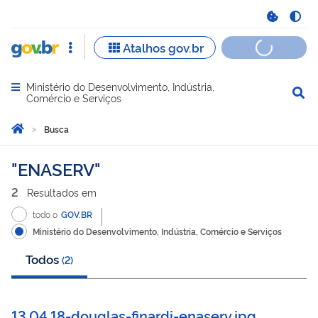
Ministério do Desenvolvimento, Indústria,
Abrir menu principal de navegação
Comércio e Serviços
Você está aqui:
Página Inicial
Busca
Busca
ENASERV
2
Resultado
s
em
todo o
GOV.BR
Ministério do Desenvolvimento, Indústria, Comércio e Serviços
Todos
(
2
)
13.04.18-douglas-finardi-enaserv.jpg