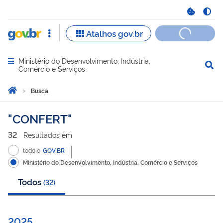
Ministério do Desenvolvimento, Indústria,
Abrir menu principal de navegação
Comércio e Serviços
Você está aqui:
Página Inicial
Busca
Busca
CONFERT
32
Resultado
s
em
todo o
GOV.BR
Ministério do Desenvolvimento, Indústria, Comércio e Serviços
Todos
(
32
)
2025