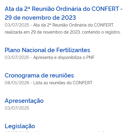
encontro. O documento inclui informações sobre os
Ata da 2ª Reunião Ordinária do CONFERT -
participantes, a pauta da reunião, decisões tomadas e
29 de novembro de 2023
encaminhamentos definidos para o setor de fertilizantes.
03/07/2025
-
Ata da 2ª Reunião Ordinária do CONFERT,
realizada em 29 de novembro de 2023, contendo o registro
das discussões e deliberações sobre os temas abordados no
encontro. O documento inclui informações sobre os
Plano Nacional de Fertilizantes
participantes, a pauta da reunião, decisões tomadas e
03/07/2025
-
Apresenta e disponibiliza o PNF
encaminhamentos definidos para o setor de fertilizantes.
Cronograma de reuniões
08/01/2026
-
Lista as reuniões do CONFERT
Apresentação
03/07/2025
Legislação