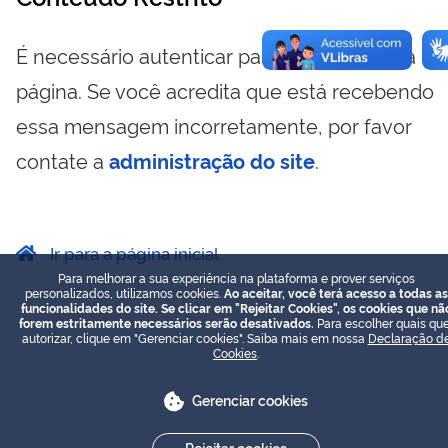
É necessário autenticar para visualizar essa
página. Se você acredita que está recebendo
essa mensagem incorretamente, por favor
contate a
administração do site
.
Ir para a página inicial
Para melhorar a sua experiência na plataforma e prover serviços
personalizados, utilizamos cookies.
Ao aceitar, você terá acesso a todas as
funcionalidades do site. Se clicar em "Rejeitar Cookies", os cookies que nã
forem estritamente necessários serão desativados.
Para escolher quais que
autorizar, clique em "Gerenciar cookies". Saiba mais em nossa
Declaração d
Cookies
.
Gerenciar cookies
Rejeitar cookies