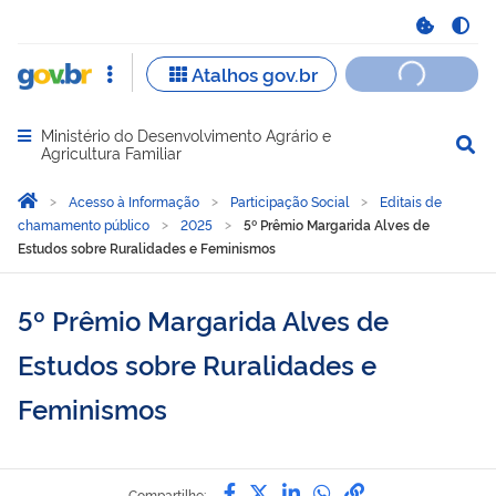
Ministério do Desenvolvimento Agrário e
Abrir menu principal de navegação
Agricultura Familiar
Você está aqui:
Página Inicial
Acesso à Informação
Participação Social
Editais de
chamamento público
2025
5º Prêmio Margarida Alves de
Estudos sobre Ruralidades e Feminismos
5º Prêmio Margarida Alves de
Estudos sobre Ruralidades e
Feminismos
Compartilhe por Facebook
Compartilhe por Twitter
Compartilhe por Lin
Compartilhe por
link para Copi
Compartilhe: