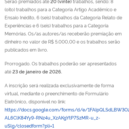
Serão premiados até
20 (vinte
)
trabalhos, sendo: 8
(oito) trabalhos para a Categoria Artigo Acadêmico e
Ensaio Inédito, 6 (seis) trabalhos da Categoria Relato de
Experiências e 6 (seis) trabalhos para a Categoria
Memórias. Os/as autores/as receberão premiação em
dinheiro no valor de R$ 5.000,00 e os trabalho
s
serão
publicados em livro.
Prorrogado. Os trabalhos poderão ser apresentados
até
23 de janeiro de 2026.
A inscrição será realizada exclusivamente de forma
virtual, mediante o preenchimento de Formulário
Eletrônico, disponível no link:
https://docs.google.com/forms/d/e/1FAIpQLSdLBW3O
AL6ClK84Yy9-RNz4u_XzAKgYtP7SzMR-u_z-
uSlg/closedform?pli=1