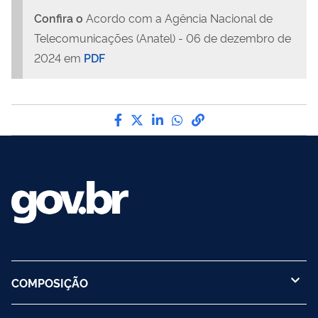
Confira o
Acordo com a Agência Nacional de
Telecomunicações (Anatel) - 06 de dezembro de
2024 em
PDF
Compartilhe por Facebook
Compartilhe por Twitter
Compartilhe por LinkedI
Compartilhe por Wha
link para Copiar pa
COMPOSIÇÃO