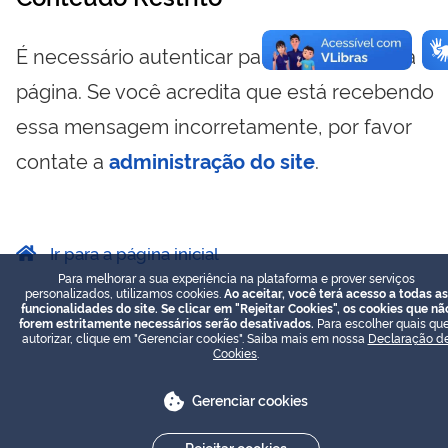
É necessário autenticar para visualizar essa
página. Se você acredita que está recebendo
essa mensagem incorretamente, por favor
contate a
administração do site
.
Ir para a página inicial
Para melhorar a sua experiência na plataforma e prover serviços
personalizados, utilizamos cookies.
Ao aceitar, você terá acesso a todas as
funcionalidades do site. Se clicar em "Rejeitar Cookies", os cookies que nã
forem estritamente necessários serão desativados.
Para escolher quais que
autorizar, clique em "Gerenciar cookies". Saiba mais em nossa
Declaração d
Cookies
.
Gerenciar cookies
Rejeitar cookies