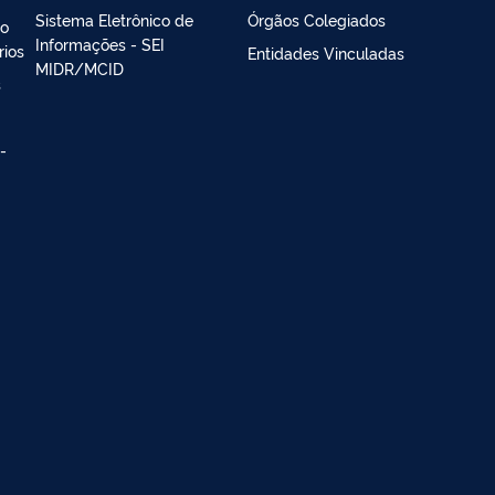
Sistema Eletrônico de
Órgãos Colegiados
ão
Informações - SEI
rios
Entidades Vinculadas
MIDR/MCID
s
-