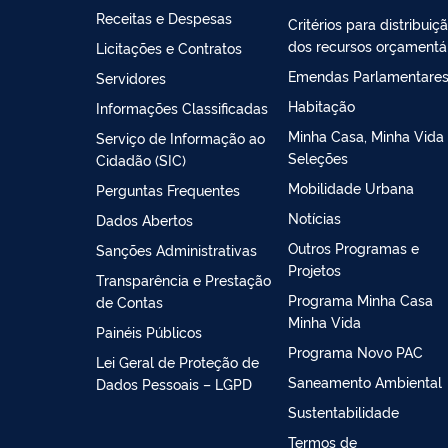
Receitas e Despesas
Critérios para distribuiç
dos recursos orçamentá
Licitações e Contratos
Emendas Parlamentare
Servidores
Habitação
Informações Classificadas
Minha Casa, Minha Vida 
Serviço de Informação ao
Seleções
Cidadão (SIC)
Mobilidade Urbana
Perguntas Frequentes
Notícias
Dados Abertos
Outros Programas e
Sanções Administrativas
Projetos
Transparência e Prestação
Programa Minha Casa
de Contas
Minha Vida
Painéis Públicos
Programa Novo PAC
Lei Geral de Proteção de
Saneamento Ambiental
Dados Pessoais – LGPD
Sustentabilidade
Termos de