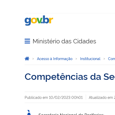
Ministério das Cidades
Abrir menu principal de navegação
Você está aqui:
Página Inicial
Acesso à Informação
Institucional
Com
Competências da Secr
Publicado em
10/02/2023 00h01
Atualizado em
Secretaria Nacional de Periferias: