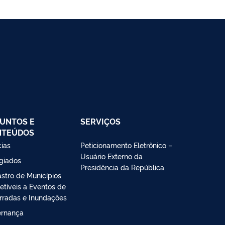
UNTOS E
SERVIÇOS
NTEÚDOS
cias
Peticionamento Eletrônico –
Usuário Externo da
giados
Presidência da República
stro de Municípios
etíveis a Eventos de
rradas e Inundações
rnança