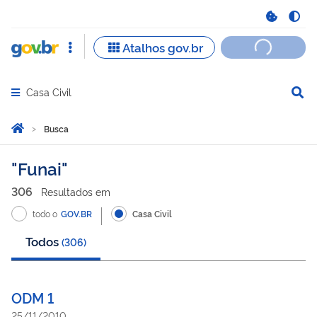
Casa Civil
Abrir menu principal de navegação
Você está aqui:
Página Inicial
Busca
Busca
Funai
306
Resultado
s
em
todo o
GOV.BR
Casa Civil
Todos
(
306
)
ODM 1
25/11/2010