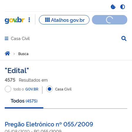
Casa Civil
Abrir menu principal de navegação
Você está aqui:
Página Inicial
Busca
Busca
Edital
4575
Resultado
s
em
todo o
GOV.BR
Casa Civil
Todos
(
4575
)
Pregão Eletrônico nº 055/2009
05/08/2010
-
PG 055/2009