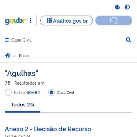
Casa Civil
Abrir menu principal de navegação
Você está aqui:
Página Inicial
Busca
Busca
Agulhas
78
Resultado
s
em
todo o
GOV.BR
Casa Civil
Todos
(
78
)
Anexo 2 - Decisão de Recurso
07/05/2024