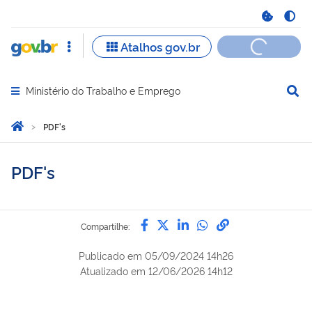
Ministério do Trabalho e Emprego
Abrir menu principal de navegação
Você está aqui:
Página Inicial
PDF's
PDF's
Compartilhe por Facebook
Compartilhe por Twitter
Compartilhe por Lin
Compartilhe por
link para Copi
Compartilhe:
Publicado em
05/09/2024 14h26
Atualizado em
12/06/2026 14h12