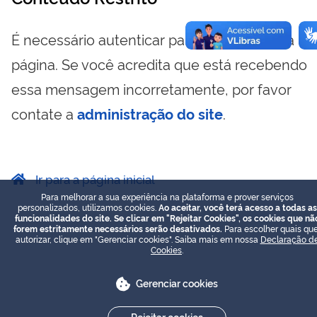
É necessário autenticar para visualizar essa
página. Se você acredita que está recebendo
essa mensagem incorretamente, por favor
contate a
administração do site
.
Ir para a página inicial
Para melhorar a sua experiência na plataforma e prover serviços
personalizados, utilizamos cookies.
Ao aceitar, você terá acesso a todas as
funcionalidades do site. Se clicar em "Rejeitar Cookies", os cookies que nã
forem estritamente necessários serão desativados.
Para escolher quais que
autorizar, clique em "Gerenciar cookies". Saiba mais em nossa
Declaração d
Cookies
.
Gerenciar cookies
Rejeitar cookies