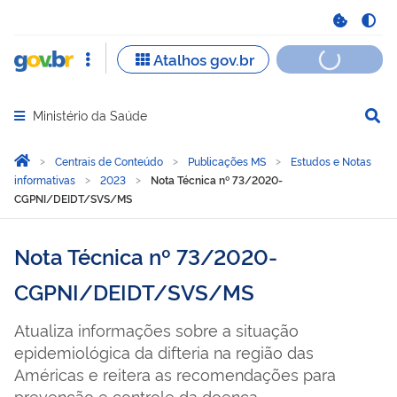
Ministério da Saúde
Abrir menu principal de navegação
Você está aqui:
Página Inicial
Centrais de Conteúdo
Publicações MS
Estudos e Notas
informativas
2023
Nota Técnica nº 73/2020-
CGPNI/DEIDT/SVS/MS
Nota Técnica nº 73/2020-
CGPNI/DEIDT/SVS/MS
Atualiza informações sobre a situação
epidemiológica da difteria na região das
Américas e reitera as recomendações para
prevenção e controle da doença..