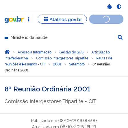
Ministério da Saúde
Abrir menu principal de navegação
Você está aqui:
Página Inicial
Acesso à Informação
Gestão do SUS
Articulação
Interfederativa
Comissão Intergestores Tripartite
Pautas de
reuniões e Resumos - CIT
2001
Setembro
8ª Reunião
Ordinária 2001
8ª Reunião Ordinária 2001
Comissão Intergestores Tripartite - CIT
Publicado em
08/09/2016 00h00
Atualizado em
08/10/2025 16h23