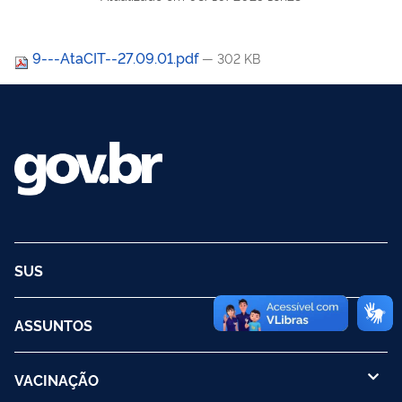
9---AtaCIT--27.09.01.pdf
— 302 KB
SUS
ASSUNTOS
VACINAÇÃO