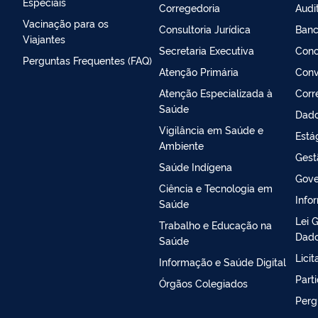
Especiais
Corregedoria
Audi
Vacinação para os
Consultoria Jurídica
Banc
Viajantes
Secretaria Executiva
Conc
Perguntas Frequentes (FAQ)
Atenção Primária
Conv
Atenção Especializada à
Corr
Saúde
Dado
Vigilância em Saúde e
Está
Ambiente
Gest
Saúde Indígena
Gove
Ciência e Tecnologia em
Info
Saúde
Lei 
Trabalho e Educação na
Dado
Saúde
Lici
Informação e Saúde Digital
Part
Órgãos Colegiados
Perg