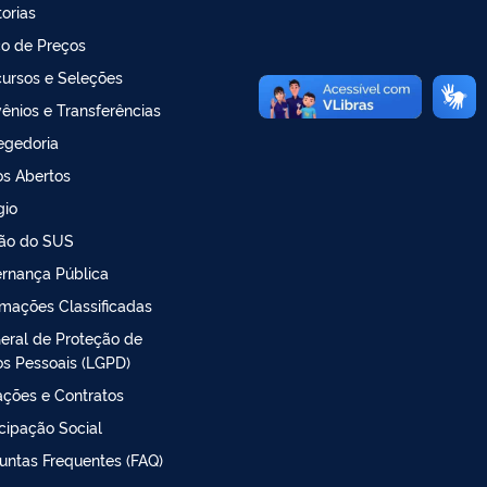
torias
o de Preços
ursos e Seleções
ênios e Transferências
egedoria
s Abertos
gio
ão do SUS
rnança Pública
rmações Classificadas
Geral de Proteção de
s Pessoais (LGPD)
tações e Contratos
icipação Social
untas Frequentes (FAQ)