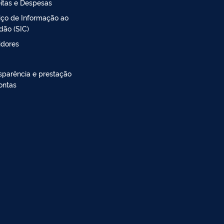
itas e Despesas
iço de Informação ao
dão (SIC)
idores
sparência e prestação
ontas