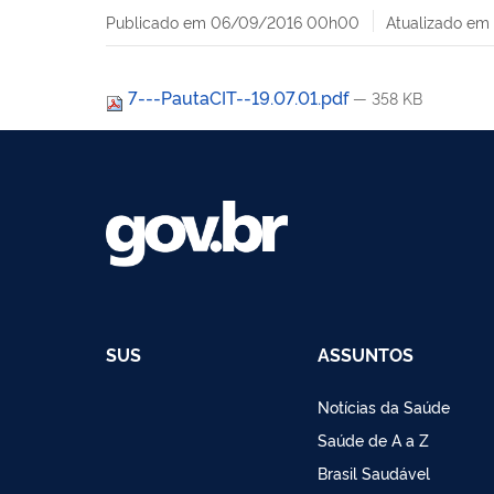
Publicado em
06/09/2016 00h00
Atualizado em
7---PautaCIT--19.07.01.pdf
— 358 KB
SUS
ASSUNTOS
Notícias da Saúde
Saúde de A a Z
Brasil Saudável