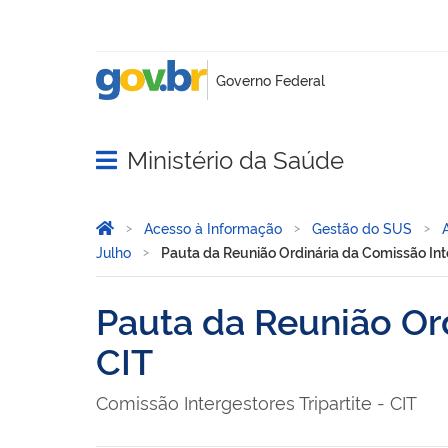
Ministério da Saúde
Abrir menu principal de navegação
Você está aqui:
Página Inicial
Acesso à Informação
Gestão do SUS
Julho
Pauta da Reunião Ordinária da Comissão Inte
Pauta da Reunião Ord
CIT
Comissão Intergestores Tripartite - CIT