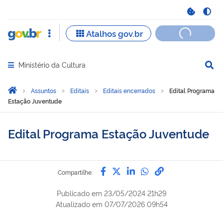
Ministério da Cultura
Abrir menu principal de navegação
Você está aqui:
Página Inicial
Assuntos
Editais
Editais encerrados
Edital Programa
Estação Juventude
Edital Programa Estação Juventude
Compartilhe por Facebook
Compartilhe por Twitter
Compartilhe por Lin
Compartilhe por
link para Copi
Compartilhe:
Publicado em
23/05/2024 21h29
Atualizado em
07/07/2026 09h54