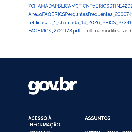
7CHAMADAPBLICAMCTICNPqBRICSSTIN142026
AnexoFAQBRICSPerguntasFrequentes_268674
retificacao_1_chamada_14_2026_BRICS_27291
FAQBRICS_2729178.pdf
— última modificação
ACESSO À
ASSUNTOS
INFORMAÇÃO
Institucional
Notícias - Defeso Eleitor