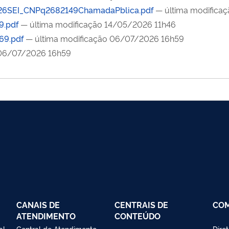
SEI_CNPq2682149ChamadaPblica.pdf
— última modifica
9.pdf
— última modificação 14/05/2026 11h46
69.pdf
— última modificação 06/07/2026 16h59
 06/07/2026 16h59
CANAIS DE
CENTRAIS DE
CO
ATENDIMENTO
CONTEÚDO
al
Central de Atendimento
Dire