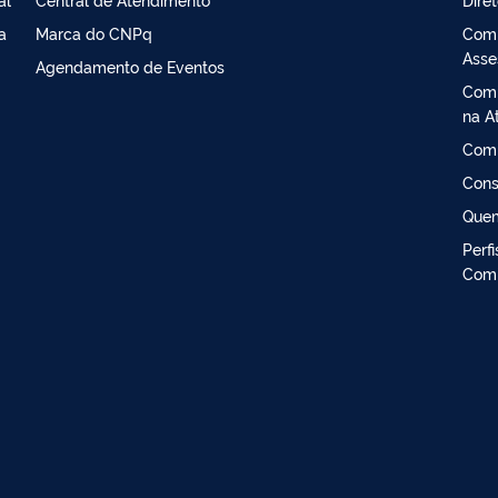
a
Marca do CNPq
Comi
Asse
Agendamento de Eventos
Comi
na At
Comi
Cons
Que
Perf
Comi