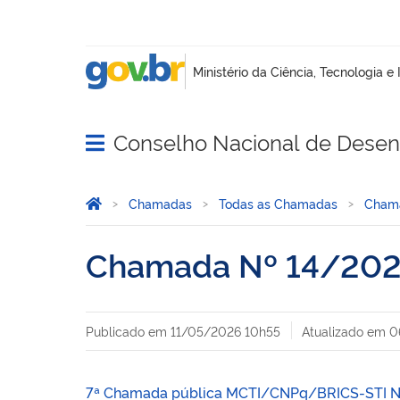
Conselho Nacional de Desenv
Abrir menu principal de navegação
Você está aqui:
Página Inicial
Chamadas
Todas as Chamadas
Cham
Chamada Nº 14/20
Publicado em
11/05/2026 10h55
Atualizado em
0
7ª Chamada pública MCTI/CNPq/BRICS-STI N