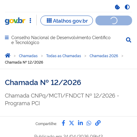
Conselho Nacional de Desenvolvimento Científico
Abrir menu principal de navegação
e Tecnológico
Você está aqui:
Página Inicial
Chamadas
Todas as Chamadas
Chamadas 2026
Chamada Nº 12/2026
Chamada Nº 12/2026
Chamada CNPq/MCTI/FNDCT Nº 12/2026 -
Programa PCI
Compartilhe por Facebook
Compartilhe por Twitter
Compartilhe por Lin
Compartilhe por
link para Copi
Compartilhe:
Publicado em
24/04/2026 09h42