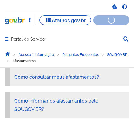
Portal do Servidor
Abrir menu principal de navegação
Você está aqui:
Página Inicial
Acesso à Informação
Perguntas Frequentes
SOUGOV.BR
Afastamentos
Afastamentos
Como consultar meus afastamentos?
Como informar os afastamentos pelo
SOUGOV.BR?