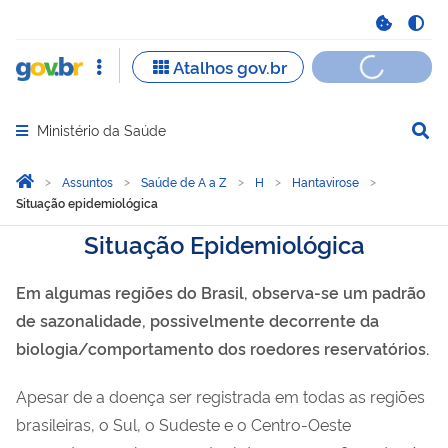
Ministério da Saúde
Abrir menu principal de navegação
Você está aqui:
Página Inicial
Assuntos
Saúde de A a Z
H
Hantavirose
Situação epidemiológica
Situação Epidemiológica
Em algumas regiões do Brasil, observa-se um padrão
de sazonalidade, possivelmente decorrente da
biologia/comportamento dos roedores reservatórios.
Apesar de a doença ser registrada em todas as regiões
brasileiras, o Sul, o Sudeste e o Centro-Oeste