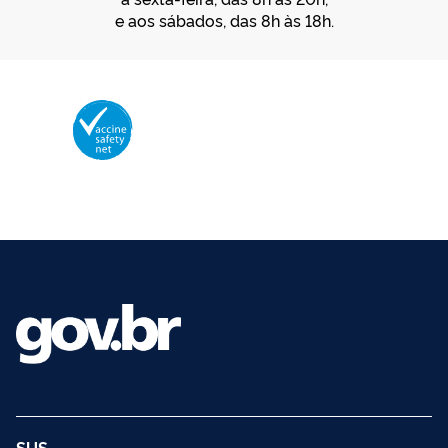
e aos sábados, das 8h às 18h.
Membro da Vaccine Safety Net (VSN)
Organização Mundial da Saúde – OMS
O logotipo da VSN é de propriedade da OMS e utilizado com autorização.
©2025 - Ministério da Saúde | Todos os direitos reservados.
SUS