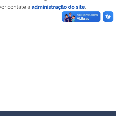
vor contate a
administração do site
.