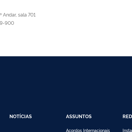
º Andar, sala 701
059-900
NOTÍCIAS
ASSUNTOS
RED
Acordos Internacionais
Inst