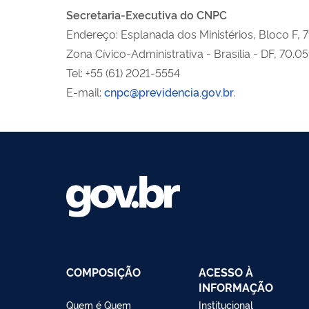
Secretaria-Executiva do CNPC
Endereço: Esplanada dos Ministérios, Bloco F, 7
Zona Cívico-Administrativa - Brasília - DF, 70.
Tel: +55 (61) 2021-5554
E-mail:
cnpc@previdencia.gov.br
.
COMPOSIÇÃO
ACESSO À
INFORMAÇÃO
Quem é Quem
Institucional