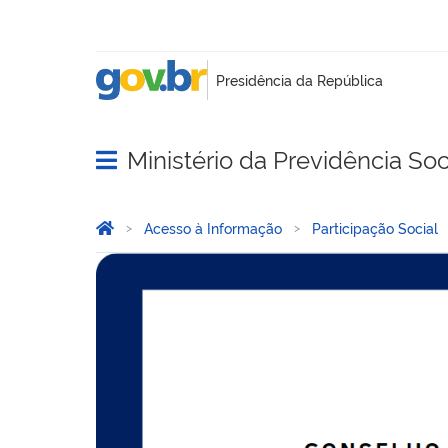
Ministério da Previdência Soc
Abrir menu principal de navegação
Você está aqui:
Página Inicial
Acesso à Informação
Participação Social
Conselho Nacional de Pr