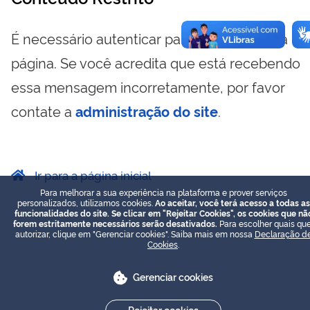
É necessário autenticar para visualizar essa
página. Se você acredita que está recebendo
essa mensagem incorretamente, por favor
contate a
administração do site
.
Ir para a página inicial
Para melhorar a sua experiência na plataforma e prover serviços
personalizados, utilizamos cookies.
Ao aceitar, você terá acesso a todas as
funcionalidades do site. Se clicar em "Rejeitar Cookies", os cookies que nã
forem estritamente necessários serão desativados.
Para escolher quais que
autorizar, clique em "Gerenciar cookies". Saiba mais em nossa
Declaração d
Cookies
.
Gerenciar cookies
Rejeitar cookies