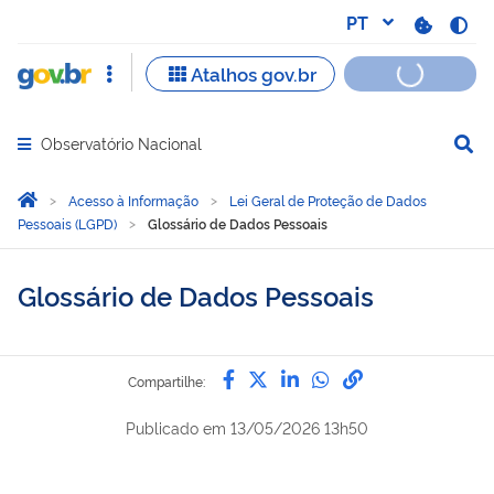
Observatório Nacional
Abrir menu principal de navegação
Você está aqui:
Página Inicial
Acesso à Informação
Lei Geral de Proteção de Dados
Pessoais (LGPD)
Glossário de Dados Pessoais
Glossário de Dados Pessoais
Compartilhe por Facebook
Compartilhe por Twitter
Compartilhe por Lin
Compartilhe por
link para Copi
Compartilhe:
Publicado em
13/05/2026 13h50