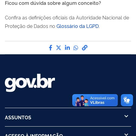
Ficou com dúvida sobre algum conceito?
Confira as definições oficiais da Autoridade Nacional de
Proteção de Dados no
Glossário da LGPD
.
Compartilhe por Facebook
Compartilhe por Twitter
Compartilhe por LinkedI
Compartilhe por Wha
link para Copiar pa
ASSUNTOS
ACESSO À INFORMAÇÃO