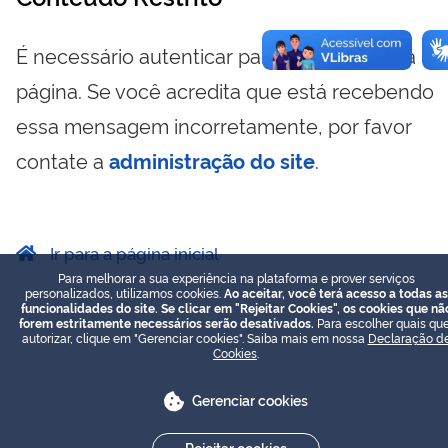
É necessário autenticar para visualizar essa
página. Se você acredita que está recebendo
essa mensagem incorretamente, por favor
contate a
administração do site
.
Ir para a página inicial
Para melhorar a sua experiência na plataforma e prover serviços
personalizados, utilizamos cookies.
Ao aceitar, você terá acesso a todas as
funcionalidades do site. Se clicar em "Rejeitar Cookies", os cookies que nã
forem estritamente necessários serão desativados.
Para escolher quais que
autorizar, clique em "Gerenciar cookies". Saiba mais em nossa
Declaração d
Cookies
.
Gerenciar cookies
Rejeitar cookies