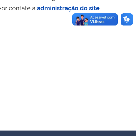
vor contate a
administração do site
.